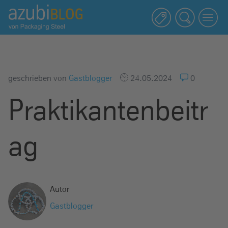
A
z
u
b
i
b
geschrieben von
Gastblogger
24.05.2024
0
l
Praktikantenbeitr
o
g
R
ag
a
s
s
e
Autor
l
Gastblogger
s
t