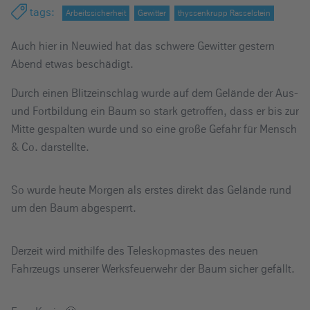
e
tags
:
Arbeitssicherheit
Gewitter
thyssenkrupp Rasselstein
i
Auch hier in Neuwied hat das schwere Gewitter gestern
n
Abend etwas beschädigt.
Durch einen Blitzeinschlag wurde auf dem Gelände der Aus-
und Fortbildung ein Baum so stark getroffen, dass er bis zur
Mitte gespalten wurde und so eine große Gefahr für Mensch
& Co. darstellte.
So wurde heute Morgen als erstes direkt das Gelände rund
um den Baum abgesperrt.
Derzeit wird mithilfe des Teleskopmastes des neuen
Fahrzeugs unserer Werksfeuerwehr der Baum sicher gefällt.