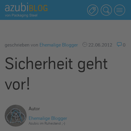
A
z
u
b
i
b
geschrieben von
Ehemalige Blogger
22.06.2012
0
l
Sicherheit geht
o
g
R
vor!
a
s
s
e
Autor
l
Ehemalige Blogger
s
Azubis im Ruhestand ;-)
t