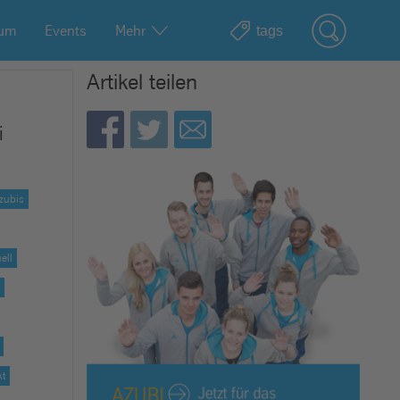
ium
Events
Mehr
Artikel teilen
i
Azubis
ell
t