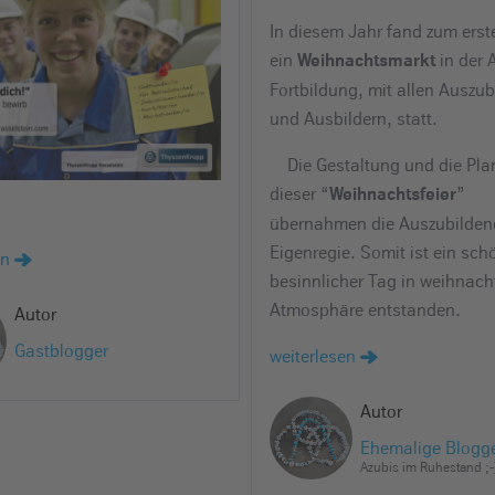
In diesem Jahr fand zum erst
ein
in der 
Weihnachtsmarkt
Fortbildung, mit allen Auszu
und Ausbildern, statt.
Die Gestaltung und die Pl
dieser “
”
Weihnachtsfeier
übernahmen die Auszubilden
Eigenregie. Somit ist ein sch
en
besinnlicher Tag in weihnacht
Atmosphäre entstanden.
Autor
Gastblogger
weiterlesen
Autor
Ehemalige Blogg
Azubis im Ruhestand ;-