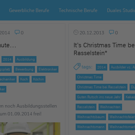
Gewerbliche Berufe
Technische Berufe
Duales Stud
2014
0
20.12.2013
0
inute…
It’s Christmas Time be
Rasselstein*
2014
Ausbildung
tags
:
2014
Ausbilder vs. 
splatz
Bewerbung
Elektroniker
Christmas Time
echaniker
Koch
Köchin
Christmas Time bei Rasselstein
Du
ker
Guten Rutsch ins neue Jahr
Kakao
en noch Ausbildungsstellen
Rasselstein
Weihnachten
zum 01.09.2014 frei!
Weihnachtsbaum
Weihnachtsfeier
Weihnachtsmann
Weihnachtsmark