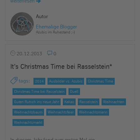
weiterlesen
Autor
Ehemalige Blogger
Azubis im Ruhestand ;-)
20.12.2013
0
It’s Christmas Time bei Rasselstein*
tags
:
2014
Ausbilder vs. Azubis
Christmas Time
Christmas Time bei Rasselstein
Duell
Guten Rutsch ins neue Jahr
Kakao
Rasselstein
Weihnachten
Weihnachtsbaum
Weihnachtsfeier
Weihnachtsmann
Weihnachtsmarkt
In diesem Jahr fand zum ersten Mal ein