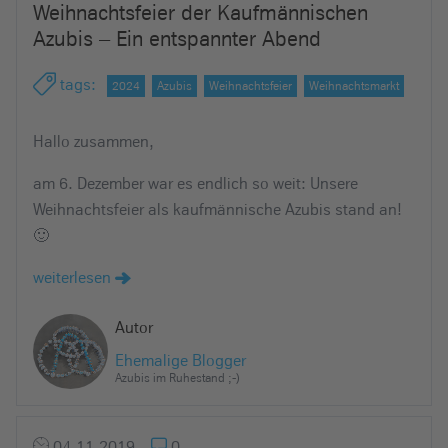
Weihnachtsfeier der Kaufmännischen
e
Azubis – Ein entspannter Abend
i
n
tags
:
2024
Azubis
Weihnachtsfeier
Weihnachtsmarkt
Hallo zusammen,
am 6. Dezember war es endlich so weit: Unsere
Weihnachtsfeier als kaufmännische Azubis stand an!
🙂
weiterlesen
Autor
Ehemalige Blogger
Azubis im Ruhestand ;-)
04.11.2019
0