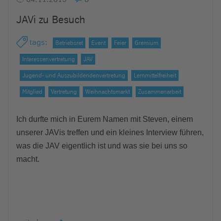
JAVi zu Besuch
tags
:
Betriebsrat
Event
Feier
Gremium
Interessenvertretung
JAV
Jugend- und Auszubildendenvertretung
Lernmittelfreiheit
Mitglied
Vertretung
Weihnachtsmarkt
Zusammenarbeit
Ich durfte mich in Eurem Namen mit Steven, einem
unserer JAVis treffen und ein kleines Interview führen,
was die JAV eigentlich ist und was sie bei uns so
macht.