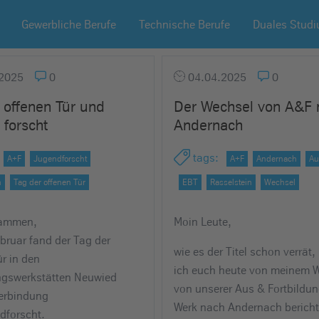
Gewerbliche Berufe
Technische Berufe
Duales Stud
2025
0
04.04.2025
0
 offenen Tür und
Der Wechsel von A&F 
forscht
Andernach
tags
:
A+F
Jugendforscht
A+F
Andernach
Au
n
Tag der offenen Tür
EBT
Rasselstein
Wechsel
sammen,
Moin Leute,
bruar fand der Tag der
wie es der Titel schon verrät
ür in den
ich euch heute von meinem 
ngswerkstätten Neuwied
von unserer Aus & Fortbildun
Verbindung
Werk nach Andernach bericht
dforscht.