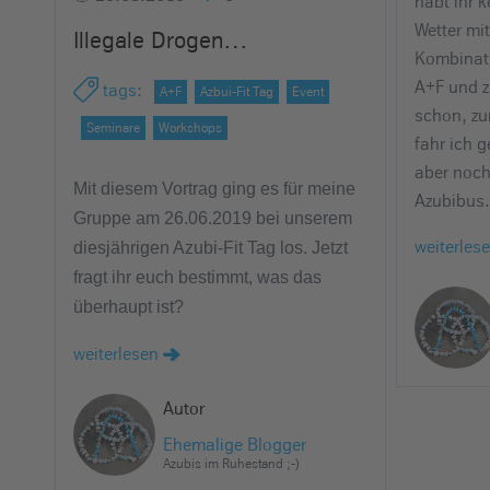
habt ihr 
Wetter mi
Illegale Drogen…
Kombinat
A+F und z
tags
:
A+F
Azbui-Fit Tag
Event
schon, zu
Seminare
Workshops
fahr ich g
aber noch
Mit diesem Vortrag ging es für meine
Azubibus.
Gruppe am 26.06.2019 bei unserem
weiterles
diesjährigen Azubi-Fit Tag los. Jetzt
fragt ihr euch bestimmt, was das
überhaupt ist?
weiterlesen
Autor
Ehemalige Blogger
Azubis im Ruhestand ;-)