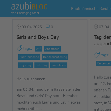
A
Kaufmännische Berufe
z
u
b
09.04.2025
0
07.04.
i
Girls and Boys Day
Tag der
b
Jugend 
l
tags
:
A+F
Andernach
o
tags
:
g
Auszubildende
Berufsorientierung
R
Rasselstei
Boys day
Girls Day
Rasselstein
a
s
Hallo zu
Hallo zusammen,
s
am 22. Fe
e
am 03.04. fand beim Rasselstein der
offenen T
l
Boys‘ und Girls‘ Day statt. Hierüber
Ausbildu
s
möchten euch Liana und Levin etwas
statt, in 
t
mehr erzählen.
mit Jugen