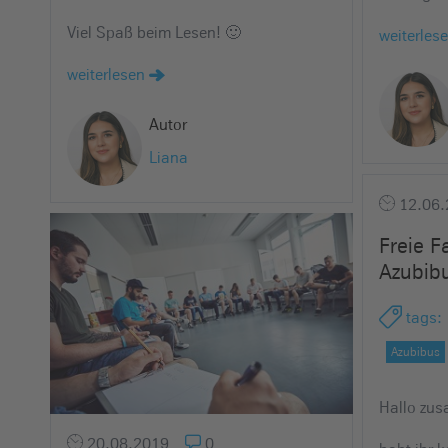
e
Viel Spaß beim Lesen! 🙂
weiterles
i
n
weiterlesen
Autor
Liana
12.06.
Freie F
Azubib
tags
:
Azubibus
Hallo zu
20.08.2019
0