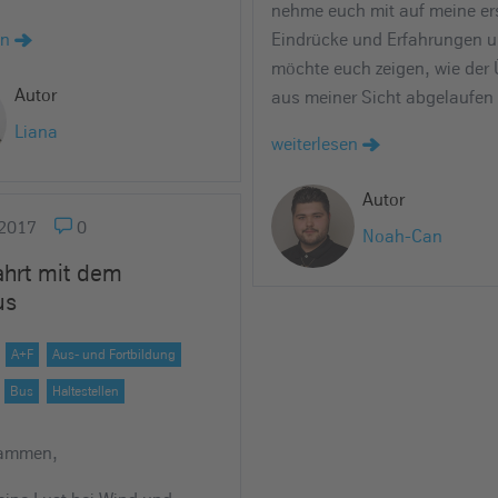
nehme euch mit auf meine er
en
Eindrücke und Erfahrungen 
möchte euch zeigen, wie der
Autor
aus meiner Sicht abgelaufen 
Liana
weiterlesen
Autor
2017
0
Noah-Can
ahrt mit dem
us
A+F
Aus- und Fortbildung
Bus
Haltestellen
sammen,