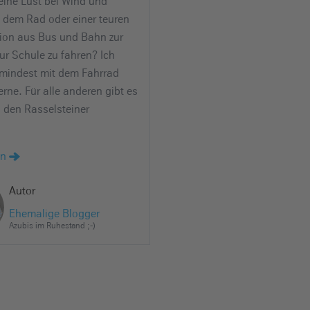
keine Lust bei Wind und
t dem Rad oder einer teuren
ion aus Bus und Bahn zur
ur Schule zu fahren? Ich
mindest mit dem Fahrrad
erne. Für alle anderen gibt es
 den Rasselsteiner
en
Autor
Ehemalige Blogger
Azubis im Ruhestand ;-)