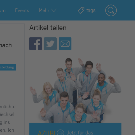
ium
Events
Mehr
Artikel teilen
nach
sbildung
, möchte
Wechsel
g ins
en. Ich