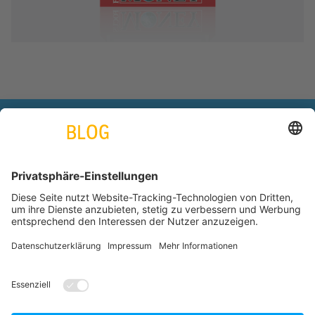
engineering. tomorrow. together.
Azubiblog