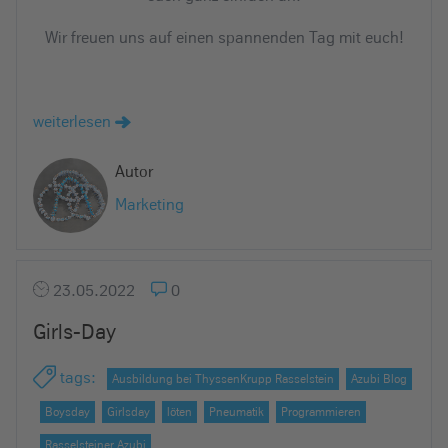
Wir freuen uns auf einen spannenden Tag mit euch!
weiterlesen
Autor
Marketing
23.05.2022
0
Girls-Day
tags
:
Ausbildung bei ThyssenKrupp Rasselstein
Azubi Blog
Boysday
Girlsday
löten
Pneumatik
Programmieren
Rasselsteiner Azubi