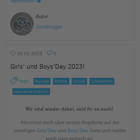
weiterlesen
e
i
Autor
n
Gastblogger
10.03.2023
0
Girls‘ und Boys’Day 2023!
tags
:
Boysday
Girlsday
Schüler
Schülerinnen
spannende Einblicke
Wir sind wieder dabei, seid ihr es auch!
Informiert euch über unsere Angebote auf der
jeweiligen
Girls’Day
und
Boys’Day
Seite und meldet
euch ganz einfach an.