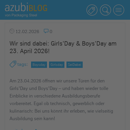
A
z
u
b
12.02.2026
0
i
Wir sind dabei: Girls’Day & Boys’Day am
b
23. April 2026!
l
o
tags
:
Boysday
Girlsday
SeiDabei
g
R
Am 23.04.2026 öffnen wir unsere Türen für den
a
Girls’Day und Boys’Day – und haben wieder tolle
s
Einblicke in verschiedene Ausbildungsberufe
s
vorbereitet. Egal ob technisch, gewerblich oder
e
kulinarisch: Bei uns könnt ihr erleben, wie vielseitig
l
Ausbildung sein kann!
s
t