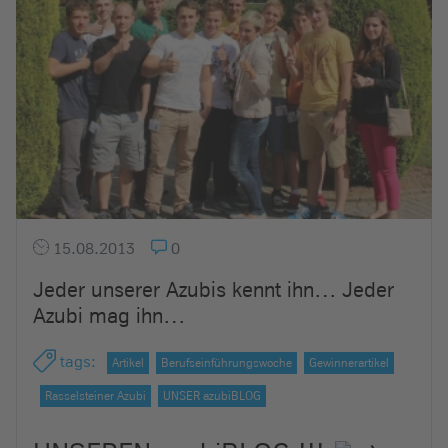
15.08.2013
0
Jeder unserer Azubis kennt ihn… Jeder
Azubi mag ihn…
tags
:
Artikel
Berufseinführungswoche
Gewinnerartikel
Rasselsteiner Azubi
UNSER azubiBLOG