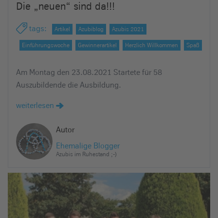
Die „neuen“ sind da!!!
e
i
tags
:
Artikel
Azubiblog
Azubis 2021
n
Einführungswoche
Gewinnerartikel
Herzlich Willkommen
Spaß
Am Montag den 23.08.2021 Startete für 58
Auszubildende die Ausbildung.
weiterlesen
Autor
Ehemalige Blogger
Azubis im Ruhestand ;-)