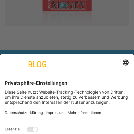
engineering. tomorrow. together.
Azubiblog