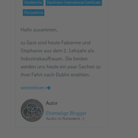
Gastfamilie
Kaufmann International Certificate
e
i
Perspektive
n
Hallo zusammen,
zu Gast sind heute Fabienne und
Stephanie aus dem 2. Lehrjahr als
Industriekauffrauen. Die beiden
werden uns heute ein paar Sachen zu
ihrer Fahrt nach Dublin erzählen.
weiterlesen
Autor
Ehemalige Blogger
Azubis im Ruhestand ;-)