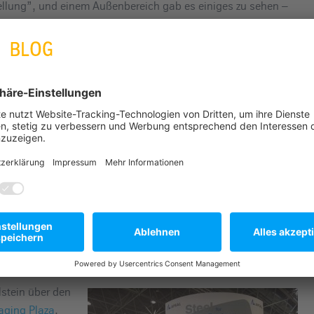
ellung”, und einem Außenbereich gab es einiges zu sehen –
ngewöhnlichen und lustigen Verpackungen. Einige kamen
r.
stein über den
aging Plaza
,