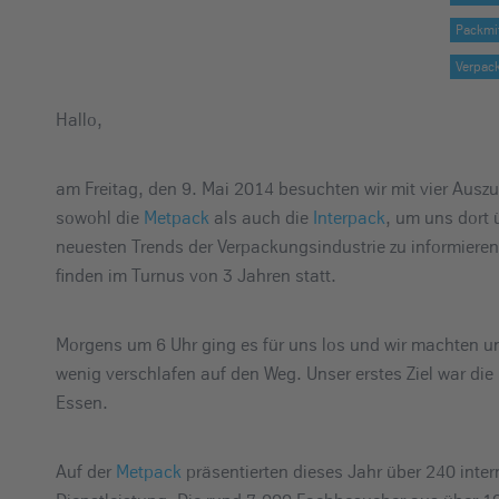
e
Packmit
i
Verpac
n
Hallo,
am Freitag, den 9. Mai 2014 besuchten wir mit vier Ausz
sowohl die
Metpack
als auch die
Interpack
, um uns dort 
neuesten Trends der Verpackungsindustrie zu informiere
finden im Turnus von 3 Jahren statt.
Morgens um 6 Uhr ging es für uns los und wir machten u
wenig verschlafen auf den Weg. Unser erstes Ziel war die
Essen.
Auf der
Metpack
präsentierten dieses Jahr über 240 inter