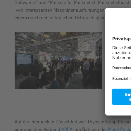
Süßwaren” und “Packstoffe, Packmittel, Packmittelherst
von interessanten Maschinenausführungen bis hin zu u
einem durch den alltäglichen Gebrauch gleich bekannt vo
Auf der Interpack in Düsseldorf war ThyssenKrupp Rassel
europäischen Verband
APEAL
im Rahmen der
Metal Pack