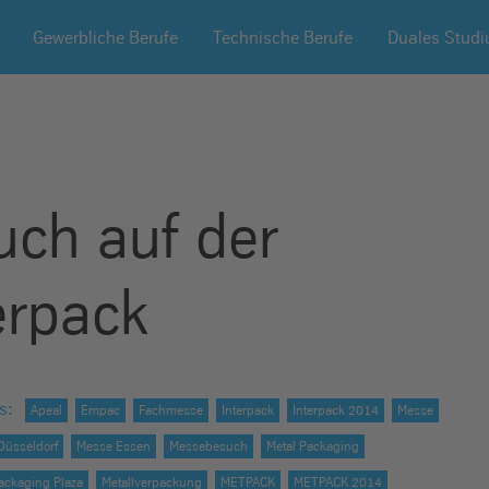
Gewerbliche Berufe
Technische Berufe
Duales Stud
ch auf der
erpack
s
:
Apeal
Empac
Fachmesse
Interpack
Interpack 2014
Messe
Düsseldorf
Messe Essen
Messebesuch
Metal Packaging
ackaging Plaza
Metallverpackung
METPACK
METPACK 2014