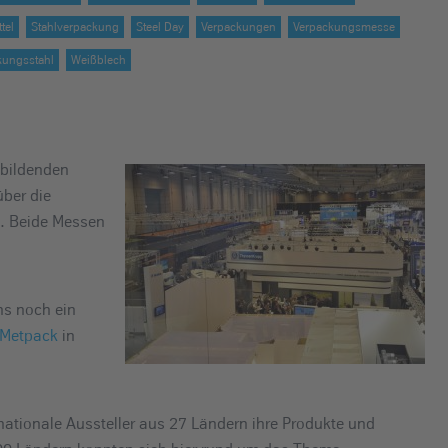
tel
Stahlverpackung
Steel Day
Verpackungen
Verpackungsmesse
kungsstahl
Weißblech
ubildenden
über die
n. Beide Messen
ns noch ein
Metpack
in
nationale Aussteller aus 27 Ländern ihre Produkte und