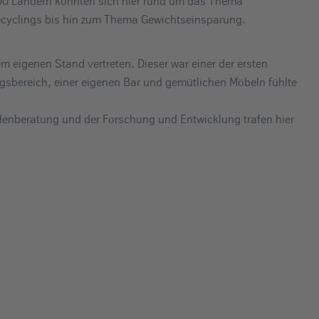
100 Ländern konnten sich hier rund um das Thema
ecyclings bis hin zum Thema Gewichtseinsparung.
eigenen Stand vertreten. Dieser war einer der ersten
sbereich, einer eigenen Bar und gemütlichen Möbeln fühlte
denberatung und der Forschung und Entwicklung trafen hier