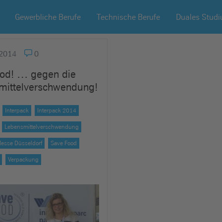
Gewerbliche Berufe
Technische Berufe
Duales Stud
2014
0
ood! … gegen die
mittelverschwendung!
Interpack
Interpack 2014
Lebensmittelverschwendung
esse Düsseldorf
Save Food
Verpackung