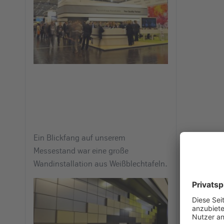
Ein Blickfang auf unserem
Messestand war eine große
Wandinstallation aus Weißblechtafeln.