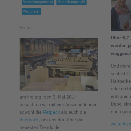
Verpackungsmesse
Verpackungsstahl
e
i
Weißblech
n
Hallo,
Über 6,7 
werden jä
weggesc
Und nicht 
schlecht s
Haltbarke
oder nich
entsprech
am Freitag, den 9. Mai 2014
Dabei sin
besuchten wir mit vier Auszubildenden
noch geni
sowohl die
Metpack
als auch die
Interpack
, um uns dort über die
weiterles
neuesten Trends der