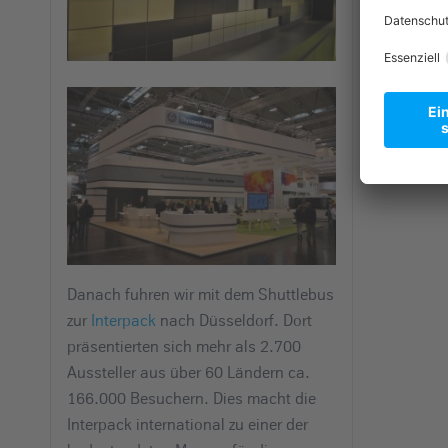
Danach fuhren wir mit dem Shuttlebus
zur
Interpack
nach Düsseldorf. Dort
präsentierten sich mehr als 2.700
Aussteller aus über 60 Ländern ca.
166.000 Besuchern. Dies macht die
Interpack international zu einer der