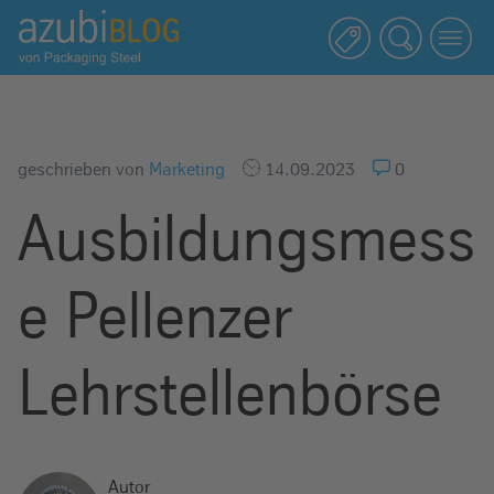
A
z
u
b
i
b
geschrieben von
Marketing
14.09.2023
0
l
Ausbildungsmess
o
g
R
e Pellenzer
a
s
s
Lehrstellenbörse
e
l
s
t
Autor