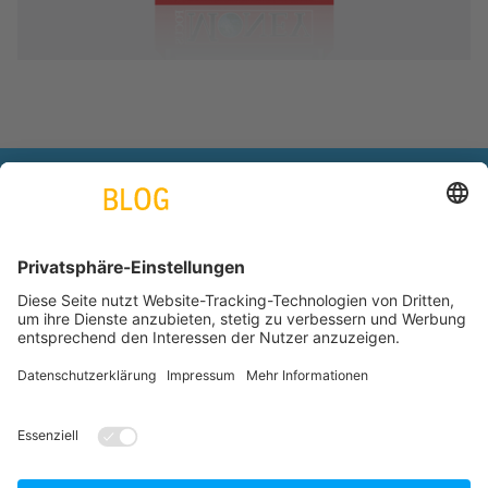
engineering. tomorrow. together.
Azubiblog