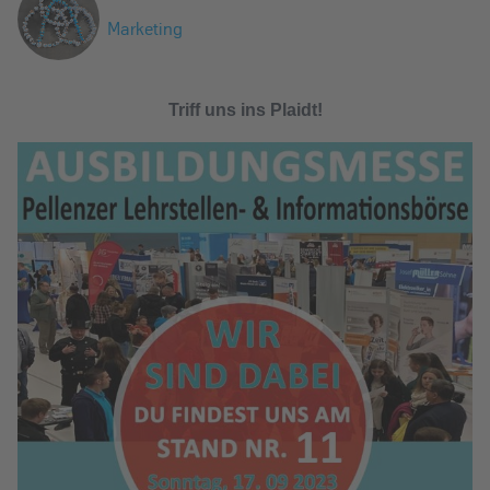
e
Marketing
i
n
Triff uns ins Plaidt!