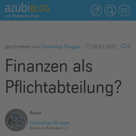
A
z
u
b
i
b
geschrieben von
Ehemalige Blogger
28.02.2022
0
l
Finanzen als
o
g
R
Pflichtabteilung?
a
s
s
e
Autor
l
Ehemalige Blogger
s
Azubis im Ruhestand ;-)
t