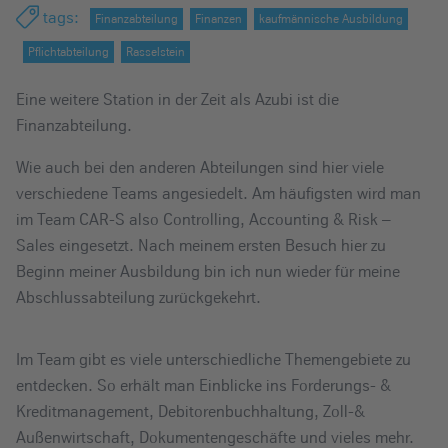
e
tags
:
Finanzabteilung
Finanzen
kaufmännische Ausbildung
i
Pflichtabteilung
Rasselstein
n
Eine weitere Station in der Zeit als Azubi ist die
Finanzabteilung.
Wie auch bei den anderen Abteilungen sind hier viele
verschiedene Teams angesiedelt. Am häufigsten wird man
im Team CAR-S also Controlling, Accounting & Risk –
Sales eingesetzt. Nach meinem ersten Besuch hier zu
Beginn meiner Ausbildung bin ich nun wieder für meine
Abschlussabteilung zurückgekehrt.
Im Team gibt es viele unterschiedliche Themengebiete zu
entdecken. So erhält man Einblicke ins Forderungs- &
Kreditmanagement, Debitorenbuchhaltung, Zoll-&
Außenwirtschaft, Dokumentengeschäfte und vieles mehr.