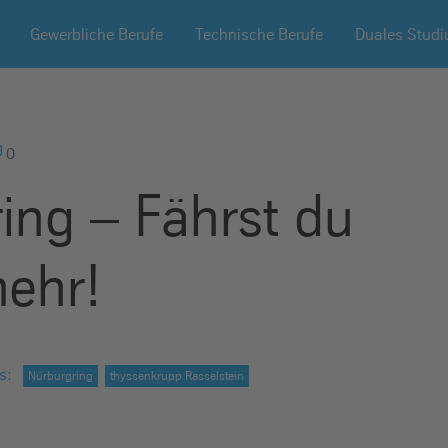
Gewerbliche Berufe
Technische Berufe
Duales Stud
0
ing – Fährst du
mehr!
s
:
Nürburgring
thyssenkrupp Rasselstein