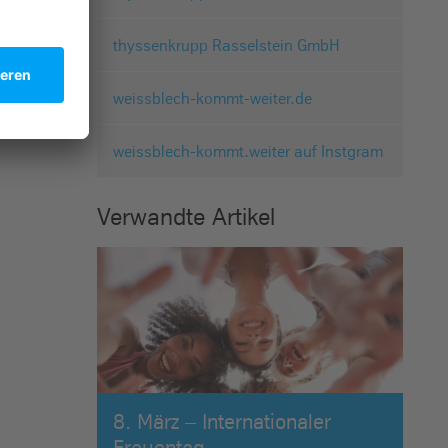
thyssenkrupp Rasselstein GmbH
weissblech-kommt-weiter.de
weissblech-kommt.weiter auf Instgram
Verwandte Artikel
8. März – Internationaler
Frauentag