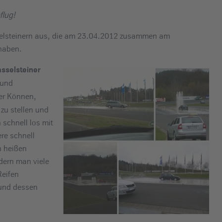
flug!
selsteinern aus, die am 23.04.2012 zusammen am
haben.
sselsteiner
 und
er Können,
 zu stellen und
schnell los mit
ere schnell
n heißen
dern man viele
Reifen
 und dessen