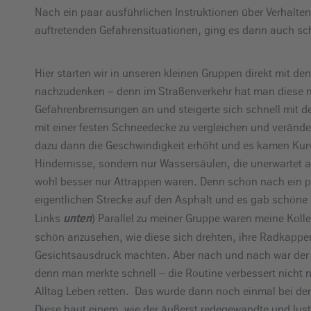
Nach ein paar ausführlichen Instruktionen über Verhalten
auftretenden Gefahrensituationen, ging es dann auch schn
Hier starten wir in unseren kleinen Gruppen direkt mit de
nachzudenken – denn im Straßenverkehr hat man diese nu
Gefahrenbremsungen an und steigerte sich schnell mit de
mit einer festen Schneedecke zu vergleichen und verän
dazu dann die Geschwindigkeit erhöht und es kamen Kurv
Hindernisse, sondern nur Wassersäulen, die unerwartet a
wohl besser nur Attrappen waren. Denn schon nach ein p
eigentlichen Strecke auf den Asphalt und es gab schöne
Links
) Parallel zu meiner Gruppe waren meine Koll
unten
schön anzusehen, wie diese sich drehten, ihre Radkappen
Gesichtsausdruck machten. Aber nach und nach war der G
denn man merkte schnell – die Routine verbessert nicht
Alltag Leben retten. Das wurde dann noch einmal bei der
Diese haut einem, wie der äußerst redegewandte und lust