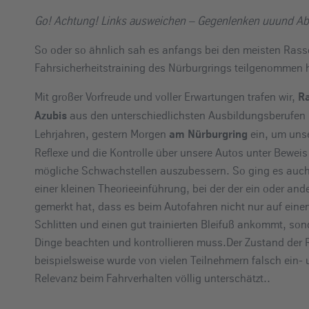
e
Go! Achtung! Links ausweichen – Gegenlenken uuund Ab
i
n
So oder so ähnlich sah es anfangs bei den meisten Ras
Fahrsicherheitstraining des Nürburgrings teilgenommen 
Mit großer Vorfreude und voller Erwartungen trafen wir,
Ra
aus den unterschiedlichsten Ausbildungsberufen
Azubis
Lehrjahren, gestern Morgen
ein, um uns
am Nürburgring
Reflexe und die Kontrolle über unsere Autos unter Beweis
mögliche Schwachstellen auszubessern. So ging es auch 
einer kleinen Theorieeinführung, bei der der ein oder and
gemerkt hat, dass es beim Autofahren nicht nur auf eine
Schlitten und einen gut trainierten Bleifuß ankommt, son
Dinge beachten und kontrollieren muss.
Der Zustand der 
beispielsweise wurde von vielen Teilnehmern falsch ein-
Relevanz beim Fahrverhalten völlig unterschätzt..