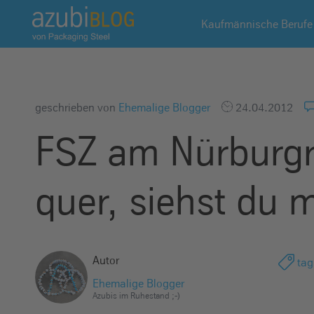
A
Kaufmännische Berufe
z
u
b
i
b
geschrieben von
Ehemalige Blogger
24.04.2012
l
FSZ am Nürburgr
o
g
R
quer, siehst du 
a
s
s
e
Autor
tag
l
Ehemalige Blogger
s
Azubis im Ruhestand ;-)
t