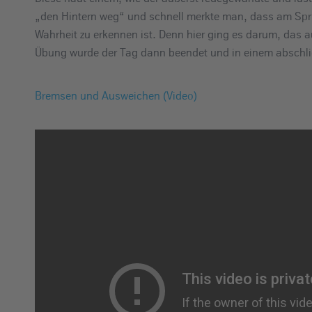
„den Hintern weg“ und schnell merkte man, dass am Spr
Wahrheit zu erkennen ist. Denn hier ging es darum, das 
Übung wurde der Tag dann beendet und in einem abschl
Bremsen und Ausweichen (Video)