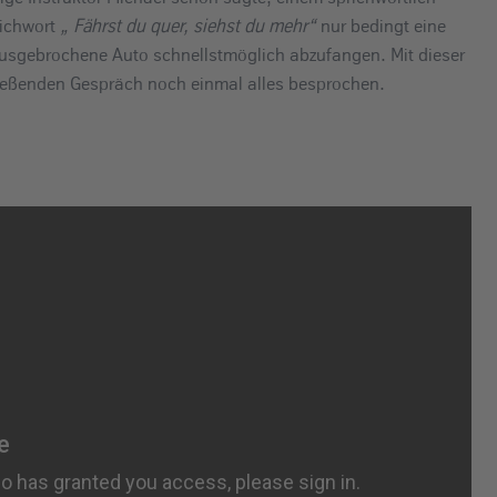
ichwort
„ Fährst du quer, siehst du mehr“
nur bedingt eine
ausgebrochene Auto schnellstmöglich abzufangen. Mit dieser
ießenden Gespräch noch einmal alles besprochen.