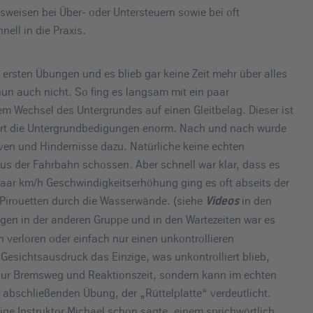
sweisen bei Über- oder Untersteuern sowie bei oft
ell in die Praxis.
n ersten Übungen und es blieb gar keine Zeit mehr über alles
n auch nicht. So fing es langsam mit ein paar
m Wechsel des Untergrundes auf einen Gleitbelag. Dieser ist
dert die Untergrundbedigungen enorm. Nach und nach wurde
en und Hindernisse dazu. Natürliche keine echten
us der Fahrbahn schossen. Aber schnell war klar, dass es
aar km/h Geschwindigkeitserhöhung ging es oft abseits der
 Pirouetten durch die Wasserwände. (siehe
in den
Videos
egen in der anderen Gruppe und in den Wartezeiten war es
 verloren oder einfach nur einen unkontrollieren
esichtsausdruck das Einzige, was unkontrolliert blieb,
 nur Bremsweg und Reaktionszeit, sondern kann im echten
 abschließenden Übung, der „Rüttelplatte“ verdeutlicht.
ige Instruktor Michael schon sagte, einem sprichwörtlich