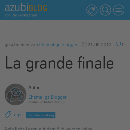
A
z
u
b
i
b
geschrieben von
Ehemalige Blogger
21.09.2012
0
l
La grande finale
o
g
R
a
Autor
s
s
Ehemalige Blogger
Azubis im Ruhestand ;-)
e
l
tags
:
Zwischenprüfung
s
t
Nein liebe Leser, auf dem Bild wurden keine