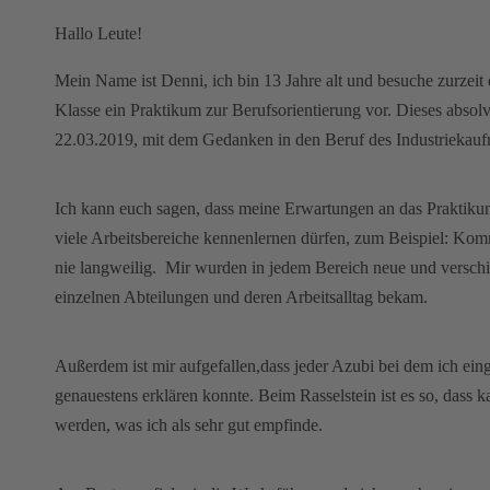
e
Hallo Leute!
i
n
Mein Name ist Denni, ich bin 13 Jahre alt und besuche zurzeit d
Klasse ein Praktikum zur Berufsorientierung vor. Dieses absolv
22.03.2019, mit dem Gedanken in den Beruf des Industriekau
Ich kann euch sagen, dass meine Erwartungen an das Praktikum v
viele Arbeitsbereiche kennenlernen dürfen, zum Beispiel: Kom
nie langweilig. Mir wurden in jedem Bereich neue und verschi
einzelnen Abteilungen und deren Arbeitsalltag bekam.
Außerdem ist mir aufgefallen,dass jeder Azubi bei dem ich eing
genauestens erklären konnte. Beim Rasselstein ist es so, dass
werden, was ich als sehr gut empfinde.