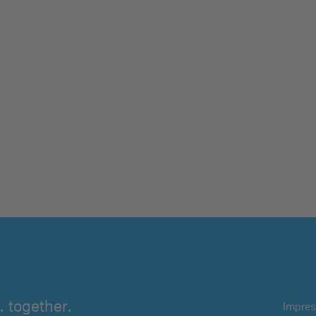
 together.
Impre