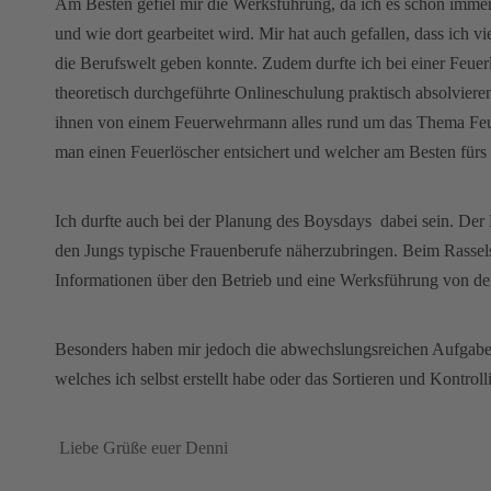
Am Besten gefiel mir die Werksführung, da ich es schon immer i
und wie dort gearbeitet wird. Mir hat auch gefallen, dass ich v
die Berufswelt geben konnte. Zudem durfte ich bei einer Feuer
theoretisch durchgeführte Onlineschulung praktisch absolviere
ihnen von einem Feuerwehrmann alles rund um das Thema Feuerl
man einen Feuerlöscher entsichert und welcher am Besten fürs 
Ich durfte auch bei der Planung des Boysdays dabei sein. Der 
den Jungs typische Frauenberufe näherzubringen. Beim Rassels
Informationen über den Betrieb und eine Werksführung von den
Besonders haben mir jedoch die abwechslungsreichen Aufgaben 
welches ich selbst erstellt habe oder das Sortieren und Kontroll
Liebe Grüße euer Denni