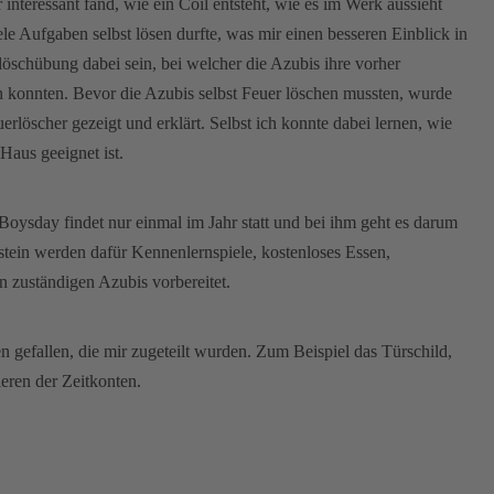
nteressant fand, wie ein Coil entsteht, wie es im Werk aussieht
iele Aufgaben selbst lösen durfte, was mir einen besseren Einblick in
löschübung dabei sein, bei welcher die Azubis ihre vorher
n konnten. Bevor die Azubis selbst Feuer löschen mussten, wurde
öscher gezeigt und erklärt. Selbst ich konnte dabei lernen, wie
Haus geeignet ist.
Boysday findet nur einmal im Jahr statt und bei ihm geht es darum
tein werden dafür Kennenlernspiele, kostenloses Essen,
 zuständigen Azubis vorbereitet.
gefallen, die mir zugeteilt wurden. Zum Beispiel das Türschild,
ieren der Zeitkonten.