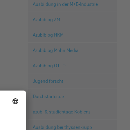
Ausbildung in der M+E-Industrie
Azubiblog 3M
Azubiblog HKM
Azubiblog Mohn Media
Azubiblog OTTO
Jugend forscht
Durchstarter.de
azubi & studientage Koblenz
Ausbildung bei thyssenkrupp