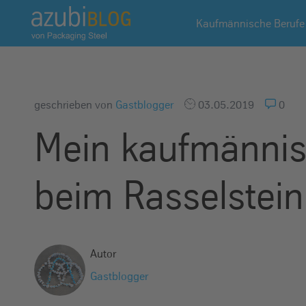
A
Kaufmännische Berufe
z
u
b
i
b
geschrieben von
Gastblogger
03.05.2019
0
l
Mein kaufmännis
o
g
R
beim Rasselstein
a
s
s
e
Autor
l
Gastblogger
s
t