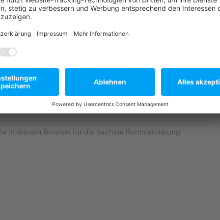
he Felder sind mit
*
markiert
e in diesem Browser für die nächste Kommentierung