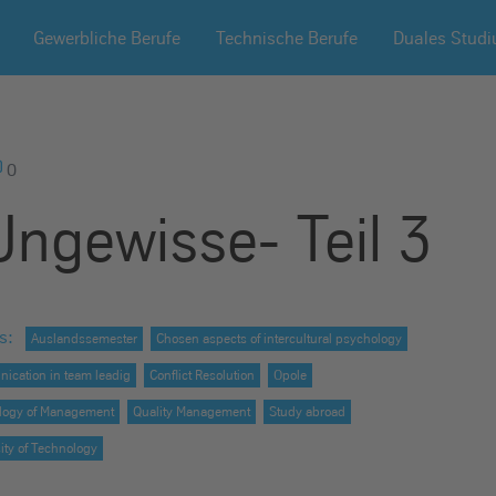
Gewerbliche Berufe
Technische Berufe
Duales Stud
0
Ungewisse- Teil 3
s
:
Auslandssemester
Chosen aspects of intercultural psychology
ication in team leadig
Conflict Resolution
Opole
logy of Management
Quality Management
Study abroad
ity of Technology