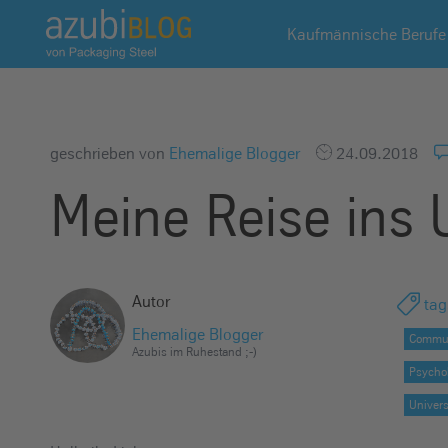
A
Kaufmännische Berufe
z
u
b
i
b
geschrieben von
Ehemalige Blogger
24.09.2018
l
Meine Reise ins 
o
g
R
a
Autor
tag
s
s
Ehemalige Blogger
Commun
Azubis im Ruhestand ;-)
e
Psycho
l
Univers
s
t