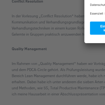
Conflict Resolution
In der Vorlesung „Conflict Resolution“ haben wir Techni
Kommunikation und Verhandlungsgrundlagen besprochen
Verhandlungstechniken in einem kurzen Rollenspiel vorst
Gelernte in Gruppen praktisch anzuwenden hat mir am me
Quality Management
Im Rahmen von „Quality Management“ haben wir Vorträg
und dem PDCA-Circle gehört. Als Prüfungsleistung wurde 
Bereich Lean Management durchführen werde, habe ich mi
erhalten. Dabei habe ich unter anderem die sieben Arten
und Methoden, wie 5S, Total Productive Maintenance (TP
ich meine Hausarbeit in einer Abschlusspräsentation vorg