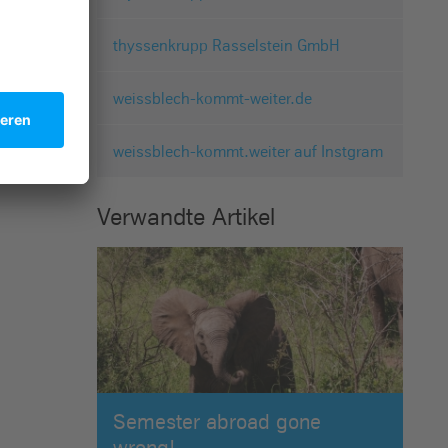
thyssenkrupp Rasselstein GmbH
weissblech-kommt-weiter.de
weissblech-kommt.weiter auf Instgram
Verwandte Artikel
Semester abroad gone
wrong!