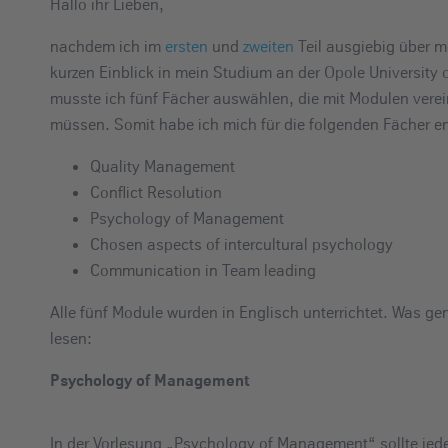
Hallo ihr Lieben,
e
i
nachdem ich im
ersten
und
zweiten
Teil ausgiebig über m
n
kurzen Einblick in mein Studium an der Opole University
musste ich fünf Fächer auswählen, die mit Modulen verei
müssen. Somit habe ich mich für die folgenden Fächer e
Quality Management
Conflict Resolution
Psychology of Management
Chosen aspects of intercultural psychology
Communication in Team leading
Alle fünf Module wurden in Englisch unterrichtet. Was ge
lesen:
Psychology of Management
In der Vorlesung „Psychology of Management“ sollte jede