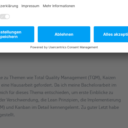
ken des aktiven Zuhörens, Aspekte non-verbaler
. Natürlich mussten wir die besprochenen
ellen, was zugleich die Abschlussprüfung darstellte. Das
isten Spaß in diesem Modul bereitet.
e zu Themen wie Total Quality Management (TQM), Kaizen
eine Hausarbeit gefordert. Da ich meine Bachelorarbeit im
ch für dieses Thema entschieden, um erste Einblicke zu
 der Verschwendung, die Lean Prinzipien, die Implementierung
M) und Kanban im Detail kennengelernt. Zu guter Letzt habe
estellt.