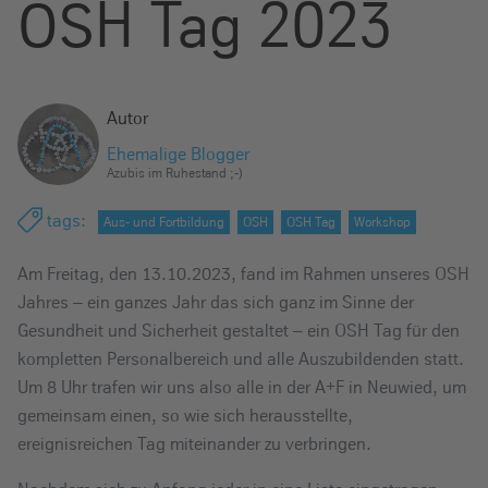
OSH Tag 2023
e
i
n
Autor
Ehemalige Blogger
Azubis im Ruhestand ;-)
tags
:
Aus- und Fortbildung
OSH
OSH Tag
Workshop
Am Freitag, den 13.10.2023, fand im Rahmen unseres OSH
Jahres – ein ganzes Jahr das sich ganz im Sinne der
Gesundheit und Sicherheit gestaltet – ein OSH Tag für den
kompletten Personalbereich und alle Auszubildenden statt.
Um 8 Uhr trafen wir uns also alle in der A+F in Neuwied, um
gemeinsam einen, so wie sich herausstellte,
ereignisreichen Tag miteinander zu verbringen.