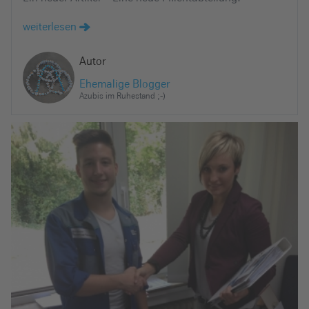
weiterlesen
Autor
Ehemalige Blogger
Azubis im Ruhestand ;-)