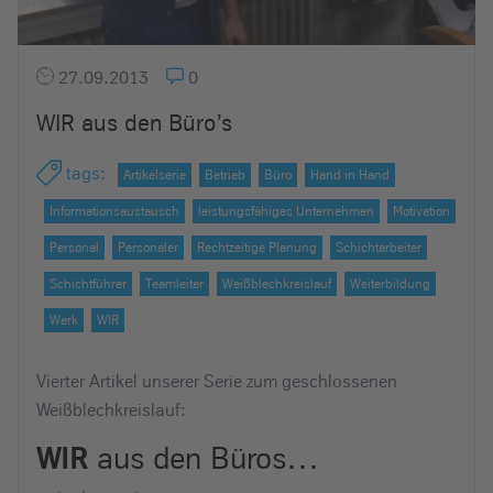
27.09.2013
0
WIR aus den Büro’s
tags
:
Artikelserie
Betrieb
Büro
Hand in Hand
Informationsaustausch
leistungsfähiges Unternehmen
Motivation
Personal
Personaler
Rechtzeitige Planung
Schichtarbeiter
Schichtführer
Teamleiter
Weißblechkreislauf
Weiterbildung
Werk
WIR
Vierter Artikel unserer Serie zum geschlossenen
Weißblechkreislauf:
WIR
aus den Büros…