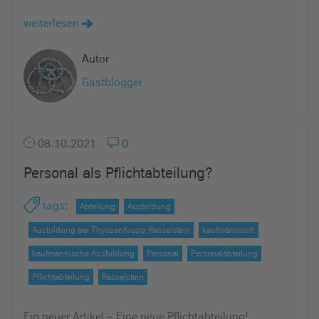
e
weiterlesen
i
n
Autor
Gastblogger
08.10.2021
0
Personal als Pflichtabteilung?
tags
:
Abteilung
Ausbildung
Ausbildung bei ThyssenKrupp Rasselstein
kaufmännisch
kaufmännische Ausbildung
Personal
Personalabteilung
Pflichtabteilung
Rasselstein
Ein neuer Artikel – Eine neue Pflichtabteilung!