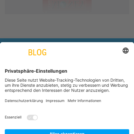
engineering. tomorrow. together.
Azubiblog