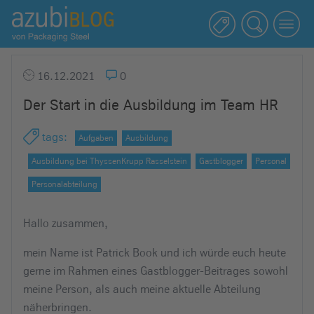
A
z
u
b
16.12.2021
0
i
Der Start in die Ausbildung im Team HR
b
l
tags
:
Aufgaben
Ausbildung
o
g
Ausbildung bei ThyssenKrupp Rasselstein
Gastblogger
Personal
R
Personalabteilung
a
s
Hallo zusammen,
s
e
mein Name ist Patrick Book und ich würde euch heute
l
gerne im Rahmen eines Gastblogger-Beitrages sowohl
s
meine Person, als auch meine aktuelle Abteilung
t
näherbringen.