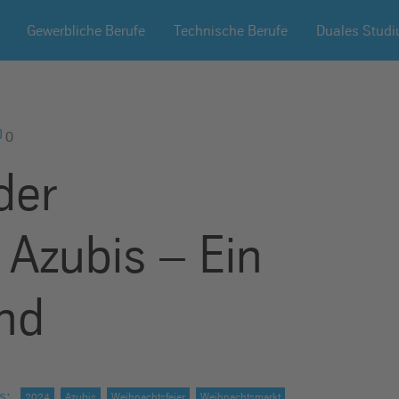
Gewerbliche Berufe
Technische Berufe
Duales Stud
0
der
Azubis – Ein
nd
s
:
2024
Azubis
Weihnachtsfeier
Weihnachtsmarkt