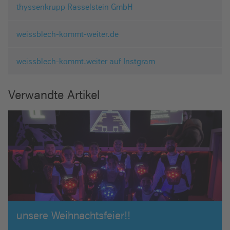
thyssenkrupp Rasselstein GmbH
weissblech-kommt-weiter.de
weissblech-kommt.weiter auf Instgram
Verwandte Artikel
unsere Weihnachtsfeier!!