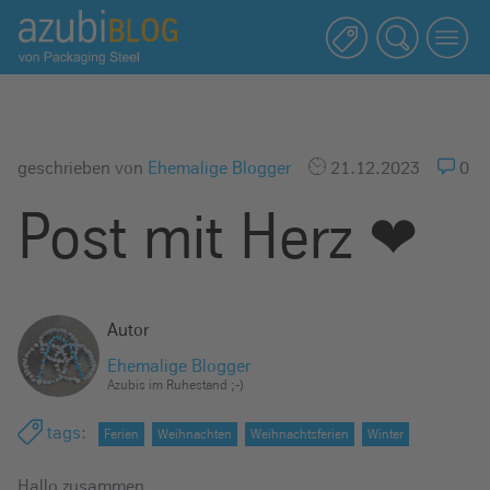
A
z
u
b
i
b
geschrieben von
Ehemalige Blogger
21.12.2023
0
l
Post mit Herz ❤
o
g
R
a
Autor
s
s
Ehemalige Blogger
Azubis im Ruhestand ;-)
e
l
tags
:
Ferien
Weihnachten
Weihnachtsferien
Winter
s
t
Hallo zusammen,