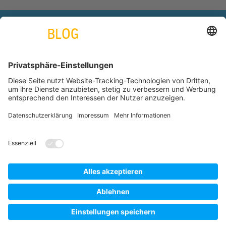
engineering. tomorrow. together.
Azubiblog
www.thyssenkrupp.com